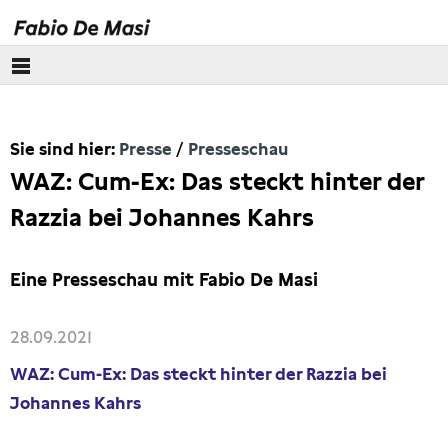
Über mich
Sie sind hier:
Presse
Presseschau
Europäisches Parlament
WAZ: Cum-Ex: Das steckt hinter der
Themen
Razzia bei Johannes Kahrs
Presse
Eine Presseschau mit Fabio De Masi
Pressebilder
28.09.2021
Interviews
WAZ: Cum-Ex: Das steckt hinter der Razzia bei
Johannes Kahrs
Artikel