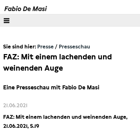
Über mich
Sie sind hier:
Presse
Presseschau
Europäisches Parlament
FAZ: Mit einem lachenden und
Themen
weinenden Auge
Presse
Eine Presseschau mit Fabio De Masi
Pressebilder
21.06.2021
Interviews
FAZ: Mit einem lachenden und weinenden Auge,
21.06.2021, S.19
Artikel