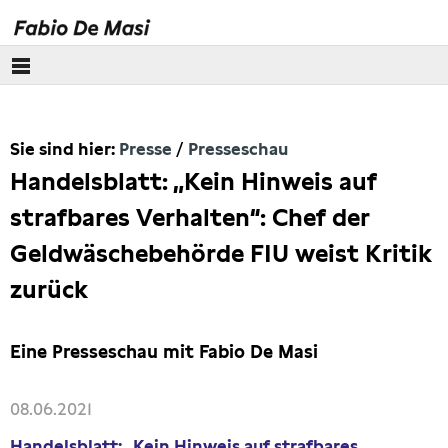
Über mich
Sie sind hier:
Presse
Presseschau
Europäisches Parlament
Handelsblatt: „Kein Hinweis auf
Themen
strafbares Verhalten“: Chef der
Geldwäschebehörde FIU weist Kritik
Presse
zurück
Pressebilder
Eine Presseschau mit Fabio De Masi
Interviews
08.06.2021
Artikel
Handelsblatt: „Kein Hinweis auf strafbares