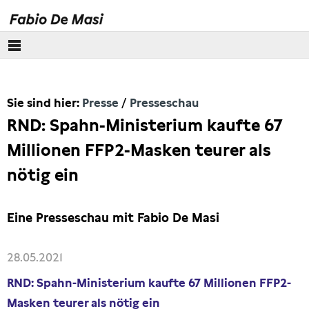
Über mich
Sie sind hier:
Presse
Presseschau
Europäisches Parlament
RND: Spahn-Ministerium kaufte 67
Themen
Millionen FFP2-Masken teurer als
nötig ein
Presse
Pressebilder
Eine Presseschau mit Fabio De Masi
Interviews
28.05.2021
RND: Spahn-Ministerium kaufte 67 Millionen FFP2-
Artikel
Masken teurer als nötig ein