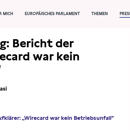
R MICH
EUROPÄISCHES PARLAMENT
THEMEN
PRES
g: Bericht der
recard war kein
“
asi
ufklärer: „Wirecard war kein Betriebsunfall“