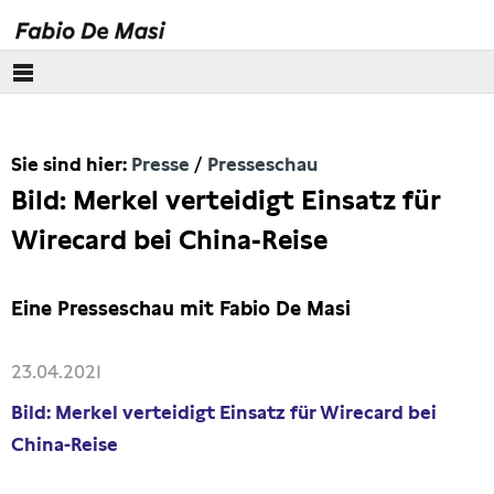
Über mich
Sie sind hier:
Presse
Presseschau
Europäisches Parlament
Bild: Merkel verteidigt Einsatz für
Themen
Wirecard bei China-Reise
Presse
Eine Presseschau mit Fabio De Masi
Pressebilder
23.04.2021
Interviews
Bild: Merkel verteidigt Einsatz für Wirecard bei
China-Reise
Artikel