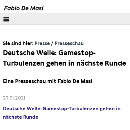
Über mich
Sie sind hier:
Presse
Presseschau
Europäisches Parlament
Deutsche Welle: Gamestop-
Themen
Turbulenzen gehen in nächste Runde
Presse
Eine Presseschau mit Fabio De Masi
Pressebilder
29.01.2021
Interviews
Deutsche Welle: Gamestop-Turbulenzen gehen in
nächste Runde
Artikel