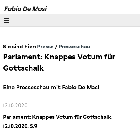
Über mich
Sie sind hier:
Presse
Presseschau
Europäisches Parlament
Parlament: Knappes Votum für
Themen
Gottschalk
Presse
Eine Presseschau mit Fabio De Masi
Pressebilder
12.10.2020
Interviews
Parlament: Knappes Votum für Gottschalk,
12.10.2020, S.9
Artikel