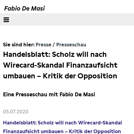
Über mich
Sie sind hier:
Presse
Presseschau
Europäisches Parlament
Handelsblatt: Scholz will nach
Themen
Wirecard-Skandal Finanzaufsicht
umbauen – Kritik der Opposition
Presse
Pressebilder
Eine Presseschau mit Fabio De Masi
Interviews
05.07.2020
Handelsblatt: Scholz will nach Wirecard-Skandal
Artikel
Finanzaufsicht umbauen – Kritik der Opposition