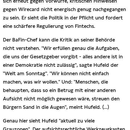
sich erneut gegen Vorwürfe, kritischen Hinweisen
Presseschau
gegen Wirecard nicht energisch genug nachgegangen
zu sein. Er sieht die Politik in der Pflicht und fordert
Publikationen
eine schärfere Regulierung von Fintechs.
Der BaFin-Chef kann die Kritik an seiner Behörde
Anfragen (Archivseite)
nicht verstehen. "Wir erfüllen genau die Aufgaben,
die uns der Gesetzgeber vorgibt - alles andere ist in
einer Demokratie nicht zulässig", sagte Hufeld der
"Welt am Sonntag". "Wir können nicht einfach
machen, was wir wollen." Und: "Menschen, die
behaupten, dass so ein Betrug mit einer anderen
Aufsicht nicht möglich gewesen wäre, streuen den
Bürgern Sand in die Augen", meint Hufeld. (...)
Genau hier sieht Hufeld "aktuell zu viele
Grauzonen". Der aufsichtsrechtliche Werkzeugkasten