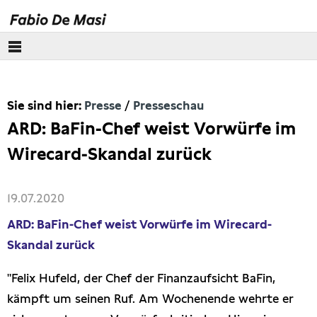
Über mich
Sie sind hier:
Presse
Presseschau
Europäisches Parlament
ARD: BaFin-Chef weist Vorwürfe im
Themen
Wirecard-Skandal zurück
Presse
19.07.2020
Pressebilder
ARD: BaFin-Chef weist Vorwürfe im Wirecard-
Skandal zurück
Interviews
"Felix Hufeld, der Chef der Finanzaufsicht BaFin,
Artikel
kämpft um seinen Ruf. Am Wochenende wehrte er