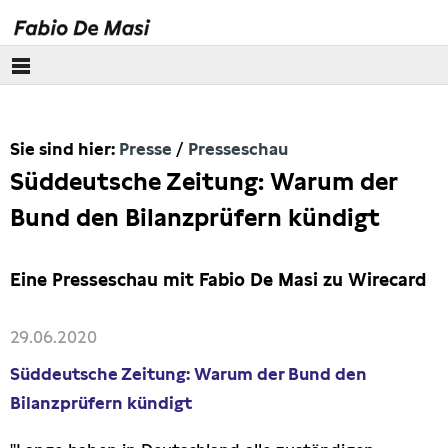
Über mich
Sie sind hier:
Presse
Presseschau
Europäisches Parlament
Süddeutsche Zeitung: Warum der
Themen
Bund den Bilanzprüfern kündigt
Presse
Eine Presseschau mit Fabio De Masi zu Wirecard
Pressebilder
29.06.2020
Interviews
Süddeutsche Zeitung: Warum der Bund den
Bilanzprüfern kündigt
Artikel