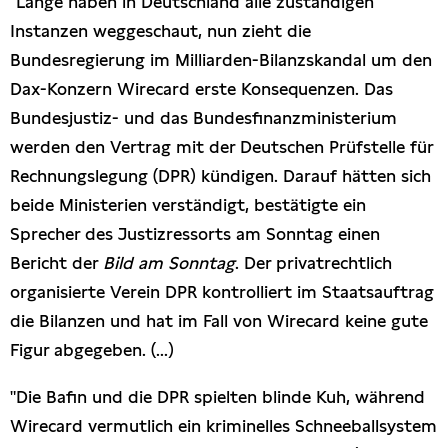
"Lange haben in Deutschland alle zuständigen
Presseschau
Instanzen weggeschaut, nun zieht die
Bundesregierung im Milliarden-Bilanzskandal um den
Publikationen
Dax-Konzern Wirecard erste Konsequenzen. Das
Bundesjustiz- und das Bundesfinanzministerium
Anfragen (Archivseite)
werden den Vertrag mit der Deutschen Prüfstelle für
Rechnungslegung (DPR) kündigen. Darauf hätten sich
beide Ministerien verständigt, bestätigte ein
Sprecher des Justizressorts am Sonntag einen
Bericht der
Bild am Sonntag
. Der privatrechtlich
organisierte Verein DPR kontrolliert im Staatsauftrag
die Bilanzen und hat im Fall von Wirecard keine gute
Figur abgegeben. (...)
"Die Bafin und die DPR spielten blinde Kuh, während
Wirecard vermutlich ein kriminelles Schneeballsystem