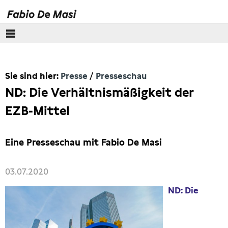
Über mich
Sie sind hier:
Presse
Presseschau
Europäisches Parlament
ND: Die Verhältnismäßigkeit der
Themen
EZB-Mittel
Presse
Eine Presseschau mit Fabio De Masi
Pressebilder
03.07.2020
Interviews
ND: Die
Artikel