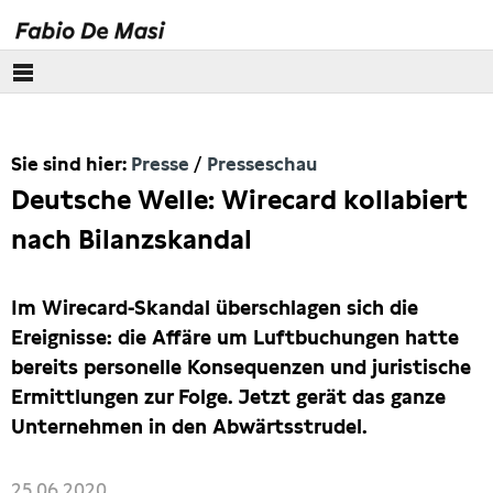
Über mich
Sie sind hier:
Presse
Presseschau
Europäisches Parlament
Deutsche Welle: Wirecard kollabiert
Themen
nach Bilanzskandal
Presse
Im Wirecard-Skandal überschlagen sich die
Pressebilder
Ereignisse: die Affäre um Luftbuchungen hatte
bereits personelle Konsequenzen und juristische
Ermittlungen zur Folge. Jetzt gerät das ganze
Interviews
Unternehmen in den Abwärtsstrudel.
Artikel
25.06.2020