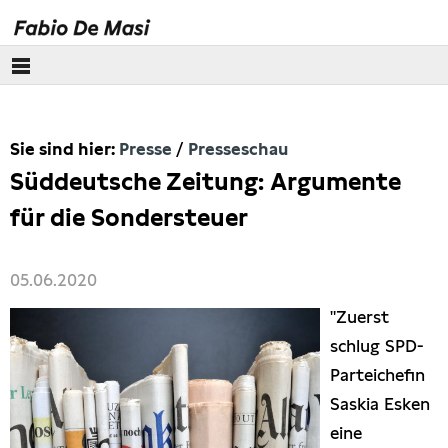
Über mich
Sie sind hier:
Presse
Presseschau
Europäisches Parlament
Süddeutsche Zeitung: Argumente
Themen
für die Sondersteuer
Presse
05.06.2020
Pressebilder
"Zuerst
schlug SPD-
Interviews
Parteichefin
Saskia Esken
Artikel
eine