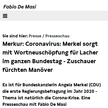
Über mich
Sie sind hier:
Presse
Presseschau
Europäisches Parlament
Merkur: Coronavirus: Merkel sorgt
Themen
mit Wortneuschöpfung für Lacher
im ganzen Bundestag - Zuschauer
Presse
fürchten Manöver
Pressebilder
Es ist für Bundeskanzlerin Angela Merkel (CDU)
Interviews
die erste Regierungsbefragung im Jahr 2020 -
Thema ist natürlich die Corona-Krise. Eine
Artikel
Presseschau mit Fabio De Masi