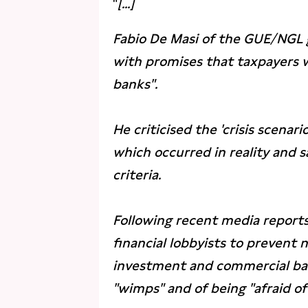
"
[...]
Fabio De Masi of the GUE/NGL g
with promises that taxpayers wo
banks".
He criticised the 'crisis scenari
which occurred in reality and s
criteria.
Following recent media report
financial lobbyists to prevent 
investment and commercial ban
"wimps" and of being "afraid o