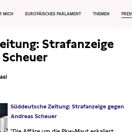
R MICH
EUROPÄISCHES PARLAMENT
THEMEN
PRES
eitung: Strafanzeige
 Scheuer
asi
Süddeutsche Zeitung: Strafanzeige gegen
Andreas Scheuer
"Die Affäre um die Pkw-Maut eskaliert