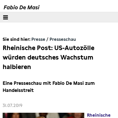
Über mich
Sie sind hier:
Presse
Presseschau
Europäisches Parlament
Rheinische Post: US-Autozölle
Themen
würden deutsches Wachstum
halbieren
Presse
Pressebilder
Eine Presseschau mit Fabio De Masi zum
Handelsstreit
Interviews
31.07.2019
Artikel
Rheinische