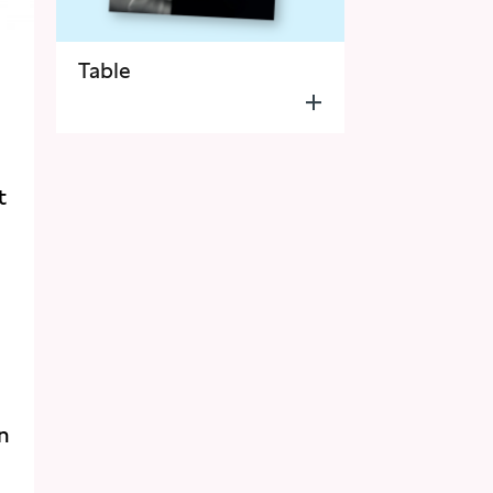
Table
t
,
in