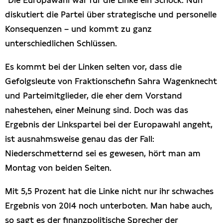
"Die Europawahl war für die Linke ein Schock. Nun
Presseschau
diskutiert die Partei über strategische und personelle
Konsequenzen – und kommt zu ganz
Publikationen
unterschiedlichen Schlüssen.
Es kommt bei der Linken selten vor, dass die
Anfragen (Archivseite)
Gefolgsleute von Fraktionschefin Sahra Wagenknecht
und Parteimitglieder, die eher dem Vorstand
nahestehen, einer Meinung sind. Doch was das
Ergebnis der Linkspartei bei der Europawahl angeht,
ist ausnahmsweise genau das der Fall:
Niederschmetternd sei es gewesen, hört man am
Montag von beiden Seiten.
Mit 5,5 Prozent hat die Linke nicht nur ihr schwaches
Ergebnis von 2014 noch unterboten. Man habe auch,
so sagt es der finanzpolitische Sprecher der