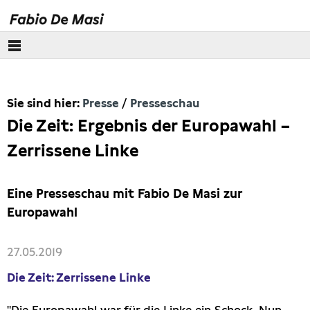
Über mich
Sie sind hier:
Presse
Presseschau
Europäisches Parlament
Die Zeit: Ergebnis der Europawahl –
Themen
Zerrissene Linke
Presse
Eine Presseschau mit Fabio De Masi zur
Pressebilder
Europawahl
Interviews
27.05.2019
Die Zeit: Zerrissene Linke
Artikel