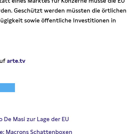
tatt eines Marktes für Konzerne müsse die EU
rden. Geschützt werden müssten die örtlichen
ügigkeit sowie öffentliche Investitionen in
auf
arte.tv
io De Masi zur Lage der EU
e: Macrons Schattenboxen