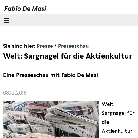
Über mich
Sie sind hier:
Presse
Presseschau
Europäisches Parlament
Welt: Sargnagel für die Aktienkultur
Themen
Eine Presseschau mit Fabio De Masi
Presse
08.12.2018
Pressebilder
Welt:
Interviews
Sargnagel für
die
Artikel
Aktienkultur