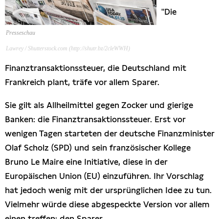
"Die
Presseschau
Presseschau
Publikationen
Lawrey / Shutterstock.com (http://shutr.bz/2cleWWH)
Anfragen (Archivseite)
Finanztransaktionssteuer, die Deutschland mit
Frankreich plant, träfe vor allem Sparer.
Sie gilt als Allheilmittel gegen Zocker und gierige
Banken: die Finanztransaktionssteuer. Erst vor
wenigen Tagen starteten der deutsche Finanzminister
Olaf Scholz (SPD) und sein französischer Kollege
Bruno Le Maire eine Initiative, diese in der
Europäischen Union (EU) einzuführen. Ihr Vorschlag
hat jedoch wenig mit der ursprünglichen Idee zu tun.
Vielmehr würde diese abgespeckte Version vor allem
einen treffen: den Sparer.