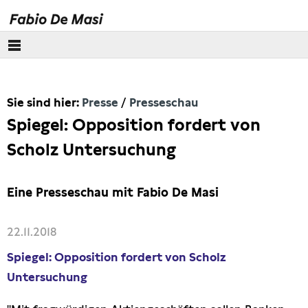
Über mich
Sie sind hier:
Presse
Presseschau
Europäisches Parlament
Spiegel: Opposition fordert von
Themen
Scholz Untersuchung
Presse
Eine Presseschau mit Fabio De Masi
Pressebilder
22.11.2018
Interviews
Spiegel: Opposition fordert von Scholz
Untersuchung
Artikel