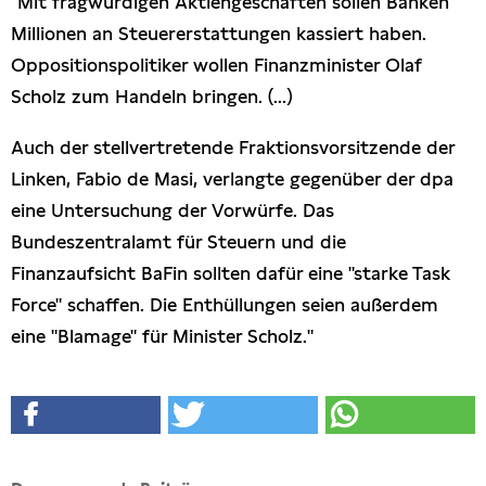
"Mit fragwürdigen Aktiengeschäften sollen Banken
Presseschau
Millionen an Steuererstattungen kassiert haben.
Oppositionspolitiker wollen Finanzminister Olaf
Publikationen
Scholz zum Handeln bringen. (...)
Auch der stellvertretende Fraktionsvorsitzende der
Anfragen (Archivseite)
Linken, Fabio de Masi, verlangte gegenüber der dpa
eine Untersuchung der Vorwürfe. Das
Bundeszentralamt für Steuern und die
Finanzaufsicht BaFin sollten dafür eine "starke Task
Force" schaffen. Die Enthüllungen seien außerdem
eine "Blamage" für Minister Scholz."