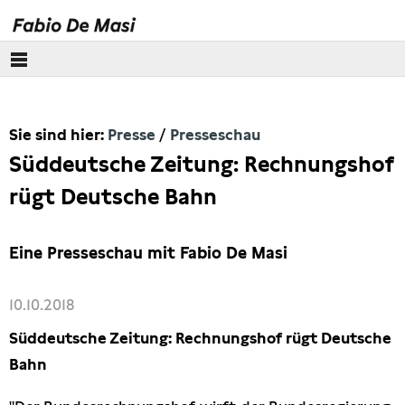
Über mich
Sie sind hier:
Presse
Presseschau
Europäisches Parlament
Süddeutsche Zeitung: Rechnungshof
Themen
rügt Deutsche Bahn
Presse
Eine Presseschau mit Fabio De Masi
Pressebilder
10.10.2018
Interviews
Süddeutsche Zeitung: Rechnungshof rügt Deutsche
Bahn
Artikel