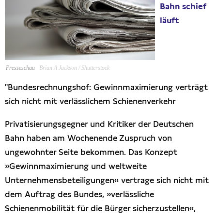
Bahn schief
Presseschau
läuft
Publikationen
Anfragen (Archivseite)
Presseschau
Brian A Jackson / Shutterstock
"Bundesrechnungshof: Gewinnmaximierung verträgt
sich nicht mit verlässlichem Schienenverkehr
Privatisierungsgegner und Kritiker der Deutschen
Bahn haben am Wochenende Zuspruch von
ungewohnter Seite bekommen. Das Konzept
»Gewinnmaximierung und weltweite
Unternehmensbeteiligungen« vertrage sich nicht mit
dem Auftrag des Bundes, »verlässliche
Schienenmobilität für die Bürger sicherzustellen«,