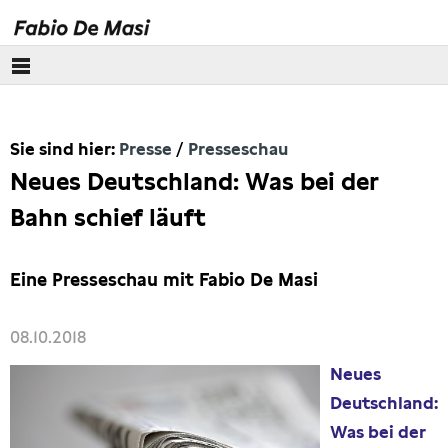
Über mich
Sie sind hier:
Presse
Presseschau
Europäisches Parlament
Neues Deutschland: Was bei der
Themen
Bahn schief läuft
Presse
Eine Presseschau mit Fabio De Masi
Pressebilder
08.10.2018
Interviews
Neues
Deutschland:
Artikel
Was bei der