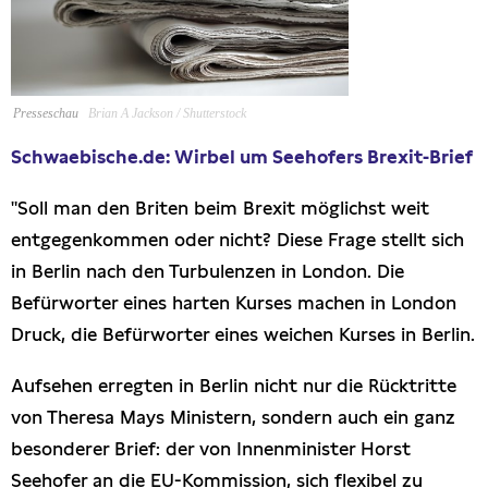
Presseschau
Publikationen
Presseschau
Brian A Jackson / Shutterstock
Anfragen (Archivseite)
Schwaebische.de: Wirbel um Seehofers Brexit-Brief
"Soll man den Briten beim Brexit möglichst weit
entgegenkommen oder nicht? Diese Frage stellt sich
in Berlin nach den Turbulenzen in London. Die
Befürworter eines harten Kurses machen in London
Druck, die Befürworter eines weichen Kurses in Berlin.
Aufsehen erregten in Berlin nicht nur die Rücktritte
von Theresa Mays Ministern, sondern auch ein ganz
besonderer Brief: der von Innenminister Horst
Seehofer an die EU-Kommission, sich flexibel zu