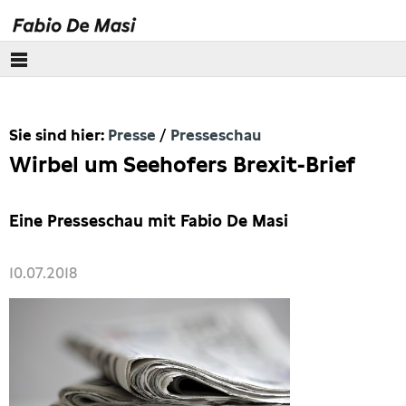
Über mich
Sie sind hier:
Presse
Presseschau
Europäisches Parlament
Wirbel um Seehofers Brexit-Brief
Themen
Eine Presseschau mit Fabio De Masi
Presse
10.07.2018
Pressebilder
Interviews
Artikel