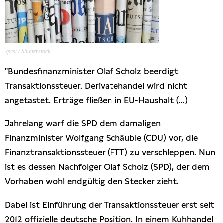
Presseschau
Publikationen
qvist / Shutterstock
Anfragen (Archivseite)
"Bundesfinanzminister Olaf Scholz beerdigt
Transaktionssteuer. Derivatehandel wird nicht
angetastet. Erträge fließen in EU-Haushalt (...)
Jahrelang warf die SPD dem damaligen
Finanzminister Wolfgang Schäuble (CDU) vor, die
Finanztransaktionssteuer (FTT) zu verschleppen. Nun
ist es dessen Nachfolger Olaf Scholz (SPD), der dem
Vorhaben wohl endgültig den Stecker zieht.
Dabei ist Einführung der Transaktionssteuer erst seit
2012 offizielle deutsche Position. In einem Kuhhandel