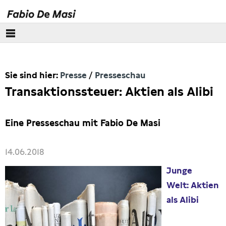
Über mich
Sie sind hier:
Presse
Presseschau
Europäisches Parlament
Transaktionssteuer: Aktien als Alibi
Themen
Eine Presseschau mit Fabio De Masi
Presse
14.06.2018
Pressebilder
Junge
Interviews
Welt: Aktien
als Alibi
Artikel