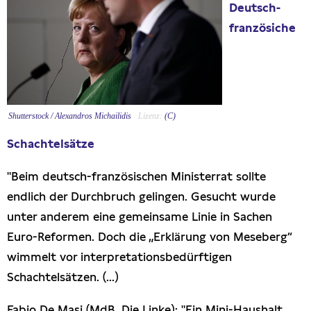
Deutsch-
Presseschau
französiche
Publikationen
Anfragen (Archivseite)
Shutterstock / Alexandros Michailidis
(C)
Schachtelsätze
"Beim deutsch-französischen Ministerrat sollte
endlich der Durchbruch gelingen. Gesucht wurde
unter anderem eine gemeinsame Linie in Sachen
Euro-Reformen. Doch die „Erklärung von Meseberg“
wimmelt vor interpretationsbedürftigen
Schachtelsätzen. (...)
Fabio De Masi (MdB, Die Linke): "Ein Mini-Haushalt