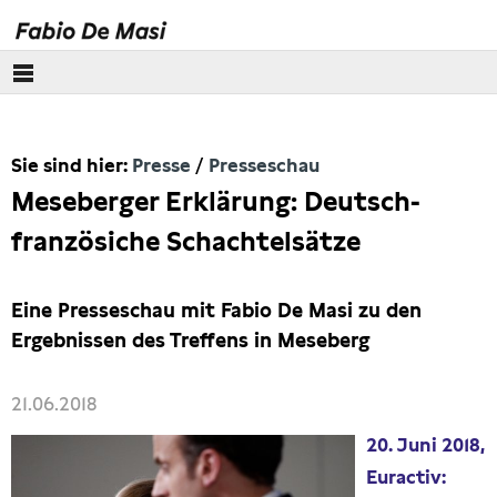
Über mich
Sie sind hier:
Presse
Presseschau
Europäisches Parlament
Meseberger Erklärung: Deutsch-
Themen
französiche Schachtelsätze
Presse
Eine Presseschau mit Fabio De Masi zu den
Pressebilder
Ergebnissen des Treffens in Meseberg
Interviews
21.06.2018
20. Juni 2018,
Artikel
Euractiv: