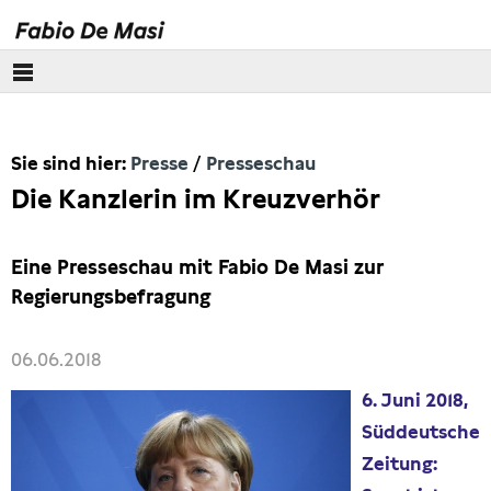
Über mich
Sie sind hier:
Presse
Presseschau
Europäisches Parlament
Die Kanzlerin im Kreuzverhör
Themen
Eine Presseschau mit Fabio De Masi zur
Presse
Regierungsbefragung
Pressebilder
06.06.2018
Interviews
6. Juni 2018,
Süddeutsche
Artikel
Zeitung: