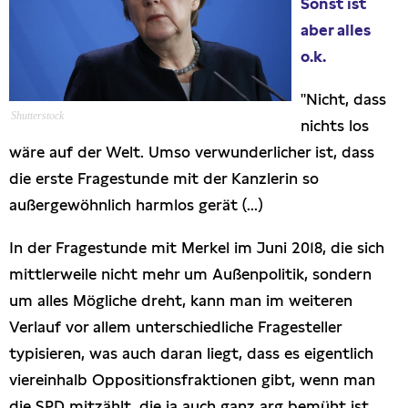
Sonst ist
Presseschau
aber alles
o.k.
Publikationen
"Nicht, dass
Shutterstock
Anfragen (Archivseite)
nichts los
wäre auf der Welt. Umso verwunderlicher ist, dass
die erste Fragestunde mit der Kanzlerin so
außergewöhnlich harmlos gerät (...)
In der Fragestunde mit Merkel im Juni 2018, die sich
mittlerweile nicht mehr um Außenpolitik, sondern
um alles Mögliche dreht, kann man im weiteren
Verlauf vor allem unterschiedliche Fragesteller
typisieren, was auch daran liegt, dass es eigentlich
viereinhalb Oppositionsfraktionen gibt, wenn man
die SPD mitzählt, die ja auch ganz arg bemüht ist,