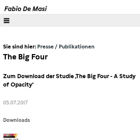
Über mich
Sie sind hier:
Presse
Publikationen
Europäisches Parlament
The Big Four
Themen
Zum Download der Studie ‚The Big Four - A Study
Presse
of Opacity‘
Pressebilder
05.07.2017
Interviews
Downloads
Artikel