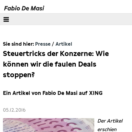
Über mich
Sie sind hier:
Presse
Artikel
Europäisches Parlament
Steuertricks der Konzerne: Wie
Themen
können wir die faulen Deals
stoppen?
Presse
Pressebilder
Ein Artikel von Fabio De Masi auf XING
Interviews
05.12.2016
Der Artikel
Artikel
erschien