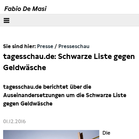
Über mich
Sie sind hier:
Presse
Presseschau
Europäisches Parlament
tagesschau.de: Schwarze Liste gegen
Themen
Geldwäsche
Presse
tagesschau.de berichtet über die
Pressebilder
Auseinandersetzungen um die Schwarze Liste
gegen Geldwäsche
Interviews
01.12.2016
Artikel
Die