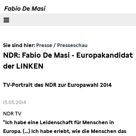
Über mich
Sie sind hier:
Presse
Presseschau
Europäisches Parlament
NDR: Fabio De Masi - Europakandidat
Themen
der LINKEN
Presse
TV-Portrait des NDR zur Europawahl 2014
Pressebilder
15.05.2014
Interviews
NDR TV
"Ich habe eine Leidenschaft für Menschen in
Artikel
Europa. (...) Ich habe erlebt, wie die Menschen das