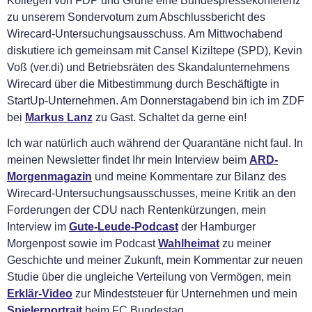
Kollegen von FDP und Grüne eine Bundespressekonferenz
zu unserem Sondervotum zum Abschlussbericht des
Wirecard-Untersuchungsausschuss. Am Mittwochabend
diskutiere ich gemeinsam mit Cansel Kiziltepe (SPD), Kevin
Voß (ver.di) und Betriebsräten des Skandalunternehmens
Wirecard über die Mitbestimmung durch Beschäftigte in
StartUp-Unternehmen. Am Donnerstagabend bin ich im ZDF
bei
Markus Lanz
zu Gast. Schaltet da gerne ein!
Ich war natürlich auch während der Quarantäne nicht faul. In
meinen Newsletter findet Ihr mein Interview beim
ARD-
Morgenmagazin
und meine Kommentare zur Bilanz des
Wirecard-Untersuchungsausschusses, meine Kritik an den
Forderungen der CDU nach Rentenkürzungen, mein
Interview im
Gute-Leude-Podcast
der Hamburger
Morgenpost sowie im Podcast
Wahlheimat
zu meiner
Geschichte und meiner Zukunft, mein Kommentar zur neuen
Studie über die ungleiche Verteilung von Vermögen, mein
Erklär-Video
zur Mindeststeuer für Unternehmen und mein
Spielerportrait
beim FC Bundestag.