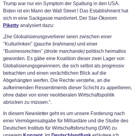
Trump war nur ein Symptom der Spaltung in den USA.
Biden ist ein Mann der Wall Street ! Das Establishment hat
sich in eine Sackgasse manövriert. Der Star-Ökonom
Piketty
analysiert dazu:
„Die Globalisierungsverlierer seien zwischen einer
"Kulturlinken"
(gauche brahmane)
und einer
"Businessrechten"
(droite marchande)
politisch heimatlos
geworden. Es gäbe eine Koalition dieser zwei Lager von
Globalisierungsgewinnern, die sich selbst als progressiv
betrachten und einen verächtlichen Blick auf die
Abgehängten werfen. Die Rechte verstehe, an die
aufkeimenden Ressentiments dieser Schicht zu appellieren,
ohne dabei von einer neoliberalen Wirtschaftspolitik
abrücken zu müssen.“.
In diesem Newsletter geht es um unsere Forderung nach
einer Vermögensabgabe für Milliardäre und die Studie des
Deutschen Instituts für Wirtschaftsforschung (DIW) zu
unserem
Konzept
. Im
Deutschlandfunk
erläutere ich