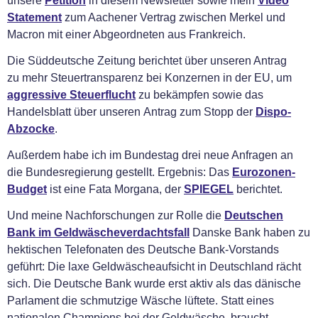
unsere
Petition
in diesem Newsletter sowie mein
Video
Statement
zum Aachener Vertrag zwischen Merkel und
Macron mit einer Abgeordneten aus Frankreich.
Die Süddeutsche Zeitung berichtet über unseren Antrag
zu mehr Steuertransparenz bei Konzernen in der EU, um
aggressive Steuerflucht
zu bekämpfen sowie das
Handelsblatt über unseren Antrag zum Stopp der
Dispo-
Abzocke
.
Außerdem habe ich im Bundestag drei neue Anfragen an
die Bundesregierung gestellt. Ergebnis: Das
Eurozonen-
Budget
ist eine Fata Morgana, der
SPIEGEL
berichtet.
Und meine Nachforschungen zur Rolle die
Deutschen
Bank im Geldwäscheverdachtsfall
Danske Bank haben zu
hektischen Telefonaten des Deutsche Bank-Vorstands
geführt: Die laxe Geldwäscheaufsicht in Deutschland rächt
sich. Die Deutsche Bank wurde erst aktiv als das dänische
Parlament die schmutzige Wäsche lüftete. Statt eines
nationalen Champions bei der Geldwäsche, braucht