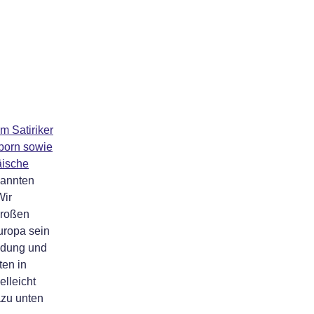
m Satiriker
born sowie
äische
kannten
Wir
großen
uropa sein
eldung und
ten in
elleicht
azu unten