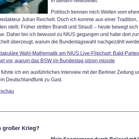
in diesem Newsletter.
Politisch trennen mich Welten vom ehe
edakteur Julian Reichelt. Doch ich komme aus einer Tradition,
en stellt. Früher stritten Brandt und Strauß – heute bewegt sich 
se. Daher bin ich bewusst zu NIUS gegangen und habe dort zu
ichelt überzeugt, warum die Bundestagswahl nachgezählt werd
takuläre Wahl-Mathematik am NIUS Live-Flipchart: Bald-Partei
net vor, warum das BSW im Bundestag sitzen müsste
ührte ich ein ausführliches Interview mit der Berliner Zeitung u
m Deutschlandfunk zu Gast.
eschau
n großer Krieg?