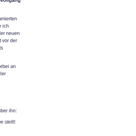
 Wolfgang
mmierten
 ich
der neuen
 vor der
ts
rbei an
ler
ber ihn:
 stellt: