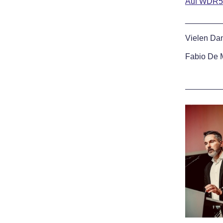
Auf WDR5
________
Vielen Dan
Fabio De 