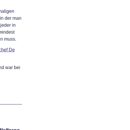
maligen
 in der man
jeder in
mindest
en muss.
chef De
nd war bei