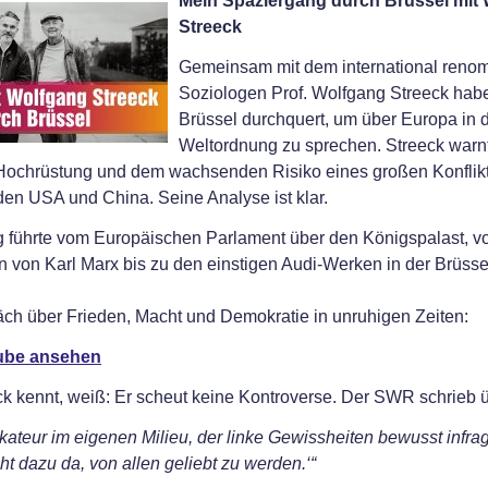
Mein Spaziergang durch Brüssel mit
Streeck
Gemeinsam mit dem international reno
Soziologen Prof. Wolfgang Streeck habe
Brüssel durchquert, um über Europa in 
Weltordnung zu sprechen. Streeck warnt
 Hochrüstung und dem wachsenden Risiko eines großen Konflik
en USA und China. Seine Analyse ist klar.
führte vom Europäischen Parlament über den Königspalast, vo
 von Karl Marx bis zu den einstigen Audi-Werken in der Brüsse
ch über Frieden, Macht und Demokratie in unruhigen Zeiten:
ube ansehen
k kennt, weiß: Er scheut keine Kontroverse. Der SWR schrieb ü
kateur im eigenen Milieu, der linke Gewissheiten bewusst infrage
cht dazu da, von allen geliebt zu werden.‘“