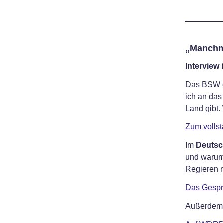
„Manchm
Interview 
Das BSW e
ich an das
Land gibt.
Zum vollst
Im
Deutsc
und warum 
Regieren n
Das Gespr
Außerdem f