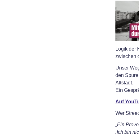
Logik der
zwischen d
Unser Weg 
den Spuren
Altstadt.
Ein Gesprä
Auf YouT
Wer Streec
„Ein Provo
‚Ich bin ni