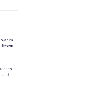
t, warum
n diesem
prochen
st und