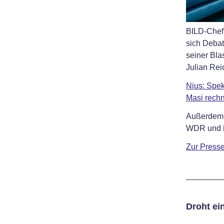
BILD-Chefr
sich Debatt
seiner Bla
Julian Re
Nius: Spek
Masi rech
Außerdem f
WDR und i
Zur Press
Droht ei