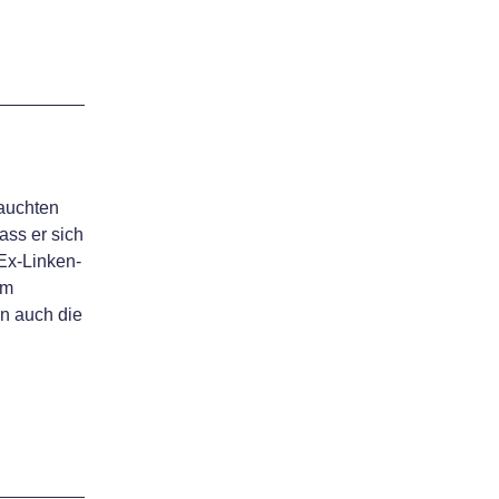
tauchten
ass er sich
 Ex-Linken-
im
n auch die