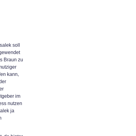
salek soll
 gewendet
s Braun zu
mutziger
fen kann,
der
er
tgeber im
ess nutzen
alek ja
n