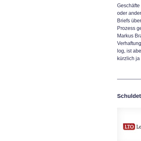
Geschäfte 
oder ander
Briefs übe
Prozess ge
Markus Bra
Verhaftung
log, ist a
kürzlich j
Schuldet