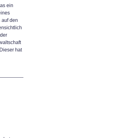
as ein
eines
 auf den
nsichtlich
 der
waltschaft
 Dieser hat