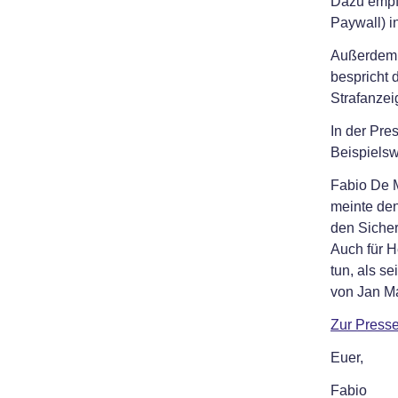
Dazu empfe
Paywall) i
Außerdem i
bespricht
Strafanzei
In der Pr
Beispiels
Fabio De M
meinte den
den Sicher
Auch für H
tun, als s
von Jan Ma
Zur Press
Euer,
Fabio