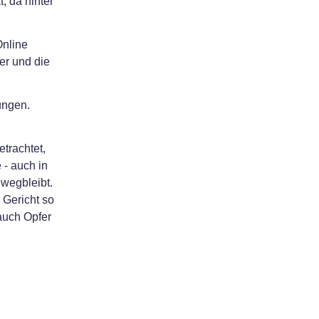
, da hinter
Online
er und die
ungen.
trachtet,
 - auch in
 wegbleibt.
 Gericht so
auch Opfer