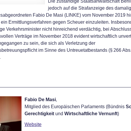
Die zuständige Staatsanwaltschaft Berli
jedoch auf die Strafanzeige des damali
sabgeordneten Fabio De Masi (LINKE) vom November 2019 hi
 ein Ermittlungsverfahren gegen Scheuer einzuleiten. Insbeson
ge Verkehrsminister nicht hinreichend verdächtig, bei Abschlus
vollen Verträge im November 2018 evident wirtschaftlich unver
ngegangen zu sein, die sich als Verletzung der
etreuungspflicht im Sinne des Untreuetatbestands (§ 266 Abs
n.
Fabio De Masi
,
Mitglied des Europäischen Parlaments (Bündnis
So
Gerechtigkeit
und
Wirtschaftliche Vernunft
)
Website