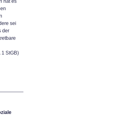
n hat es
gen
n
dere sei
s der
tretbare
. 1 StGB)
ziale