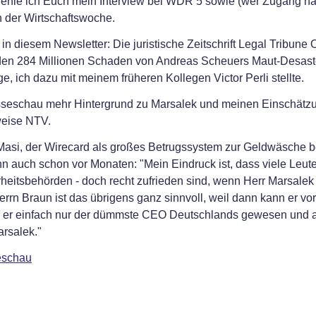
hle ich Euch mein Interview bei WDR 5 sowie (wer Zugang hat
n der Wirtschaftswoche.
n diesem Newsletter: Die juristische Zeitschrift Legal Tribune 
 den 284 Millionen Schaden von Andreas Scheuers Maut-Desast
ge, ich dazu mit meinem früheren Kollegen Victor Perli stellte.
esseschau mehr Hintergrund zu Marsalek und meinen Einschätz
weise NTV.
asi, der Wirecard als großes Betrugssystem zur Geldwäsche be
n auch schon vor Monaten: "Mein Eindruck ist, dass viele Leute
heitsbehörden - doch recht zufrieden sind, wenn Herr Marsalek
errn Braun ist das übrigens ganz sinnvoll, weil dann kann er vor
ei er einfach nur der dümmste CEO Deutschlands gewesen und 
rsalek."
eschau