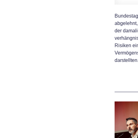
Bundestag
abgelehnt,
der damali
verhängnis
Risiken ei
Vermögensb
darstellte