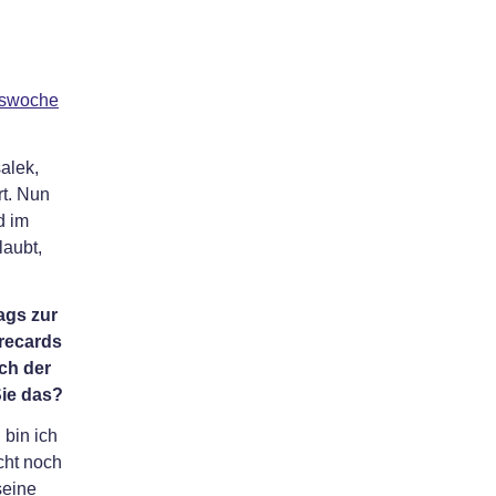
tswoche
alek,
rt. Nun
d im
laubt,
ags zur
irecards
ch der
Sie das?
 bin ich
cht noch
seine